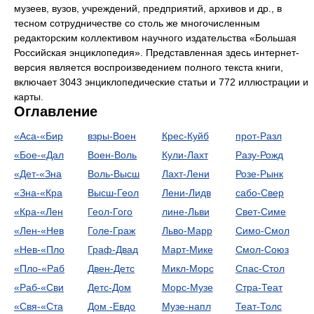
музеев, вузов, учреждений, предприятий, архивов и др., в
тесном сотрудничестве со столь же многочисленным
редакторским коллективом научного издательства «Большая
Российская энциклопедия». Представленная здесь интернет-
версия является воспроизведением полного текста книги,
включает 3043 энциклопедические статьи и 772 иллюстрации и
карты.
Оглавление
«Aca-«Бир
взры-Воен
Крес-Куйб
прот-Разл
«Бое-«Дал
Воен-Воль
Кули-Лахт
Разу-Рожд
«Дет-«Зна
Воль-Высш
Лахт-Лени
Розе-Рынк
«Зна-«Кра
Высш-Геол
Лени-Лидв
сабо-Свер
«Кра-«Лен
Геол-Гого
лине-Льви
Свет-Симе
«Лен-«Нев
Голе-Граж
Льво-Марр
Симо-Смол
«Нев-«Пло
Граф-Двад
Март-Мике
Смол-Союз
«Пло-«Раб
Двен-Детс
Микл-Морс
Спас-Стол
«Раб-«Сви
Детс-Дом
Морс-Музе
Стра-Теат
«Свя-«Ста
Дом -Евдо
Музе-напл
Теат-Толс