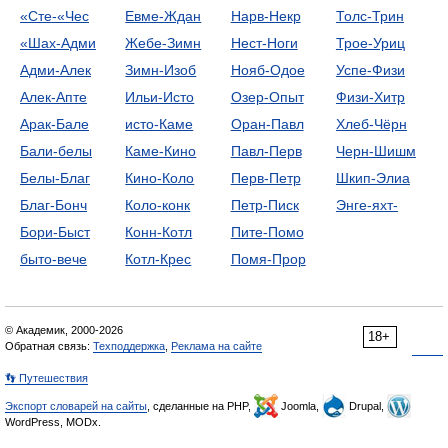
«Сте-«Чес
Евме-Ждан
Нарв-Некр
Толс-Трин
«Шах-Адми
Жебе-Зимн
Нест-Ноги
Трое-Уриц
Адми-Алек
Зимн-Изоб
Нояб-Одое
Успе-Физи
Алек-Апте
Ильи-Исто
Озер-Опыт
Физи-Хитр
Арак-Бале
исто-Каме
Оран-Павл
Хлеб-Чёрн
Бали-белы
Каме-Кино
Павл-Перв
Черн-Шишм
Белы-Благ
Кино-Коло
Перв-Петр
Шкип-Элиа
Благ-Бонч
Коло-конк
Петр-Писк
Энге-яхт-
Бори-Быст
Конн-Котл
Пите-Помо
быто-вече
Котл-Крес
Помя-Прор
© Академик, 2000-2026
18+
Обратная связь:
Техподдержка
,
Реклама на сайте
👣 Путешествия
Экспорт словарей на сайты
, сделанные на PHP,
Joomla,
Drupal,
WordPress, MODx.