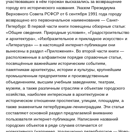
участвовавших в нём горожан высказались за возвращение
городу его исторического названия. Указом Президиума
Верховного Совета РСФСР от 6 сентября 1991 года городу
возвращено его первоначальное наименование — Санкт-
Петербург. В первой части книги помещены обзорные статьи:
«Общие сведения. Природные условия», «Градостроительство
и архитектура», «Изобразительное и прикладное искусство» и
«Литература» — в настоящей интернет-публикации они
вынесены в раздел «Приложения». Во второй части книги —
расположенные в алфавитном порядке справочные статьи,
посвящённые важнейшим историческим событиям,
памятникам архитектуры, истории и культуры, крупнейшим
промышленным предприятиям и производственным
объединениям, высшим учебным заведениям, театрам,
музеям, а также различным отраслям и объектам городского
хозяйства, наиболее интересным в архитектурном и
историческом отношении проспектам, улицам, площадям, а
также знаменитым петербуржцам-ленинградцам. Эти статьи
составляют основной раздел предлагаемой вниманию
пользователя интернет-публикации. Написание названий
городских объектов в ряде случаев отличается от
нормативного (например, традиционно петербургское — Ново-