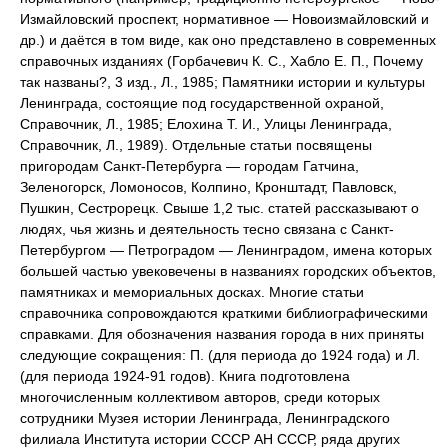
Измайловский проспект, нормативное — Новоизмайловский и
др.) и даётся в том виде, как оно представлено в современных
справочных изданиях (Горбачевич К. С., Хабло Е. П., Почему
так названы?, 3 изд., Л., 1985; Памятники истории и культуры
Ленинграда, состоящие под государственной охраной,
Справочник, Л., 1985; Елохина Т. И., Улицы Ленинграда,
Справочник, Л., 1989). Отдельные статьи посвящены
пригородам Санкт-Петербурга — городам Гатчина,
Зеленогорск, Ломоносов, Колпино, Кронштадт, Павловск,
Пушкин, Сестрорецк. Свыше 1,2 тыс. статей рассказывают о
людях, чья жизнь и деятельность тесно связана с Санкт-
Петербургом — Петроградом — Ленинградом, имена которых
большей частью увековечены в названиях городских объектов,
памятниках и мемориальных досках. Многие статьи
справочника сопровождаются краткими библиографическими
справками. Для обозначения названия города в них приняты
следующие сокращения: П. (для периода до 1924 года) и Л.
(для периода 1924-91 годов). Книга подготовлена
многочисленным коллективом авторов, среди которых
сотрудники Музея истории Ленинграда, Ленинградского
филиала Института истории СССР АН СССР, ряда других